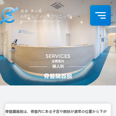
SERVICES
診療案内
婦⼈科
骨盤臓器脱
骨盤臓器脱は、⾻盤内にある⼦宮や膀胱が通常の位置から下が