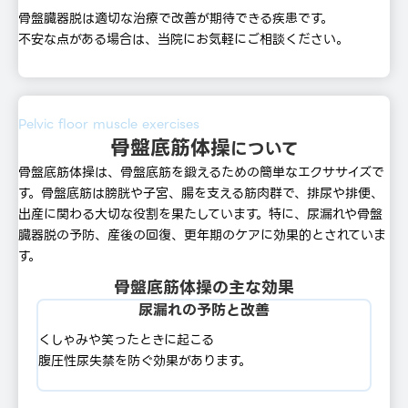
骨盤臓器脱は適切な治療で改善が期待できる疾患です。
不安な点がある場合は、当院にお気軽にご相談ください。
Pelvic floor muscle exercises
骨盤底筋体操
について
骨盤底筋体操は、⾻盤底筋を鍛えるための簡単なエクササイズで
す。⾻盤底筋は膀胱や⼦宮、腸を⽀える筋⾁群で、排尿や排便、
出産に関わる⼤切な役割を果たしています。特に、尿漏れや⾻盤
臓器脱の予防、産後の回復、更年期のケアに効果的とされていま
す。
骨盤底筋体操の主な効果
尿漏れの予防と改善
くしゃみや笑ったときに起こる
腹圧性尿失禁を防ぐ効果があります。