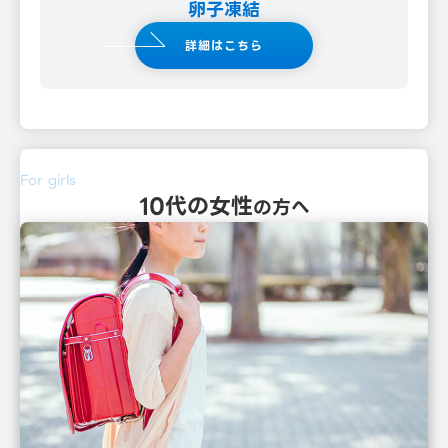
卵子凍結
詳細はこちら
For girls
10代の⼥性
の⽅へ