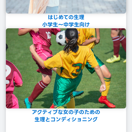
はじめての⽣理
⼩学⽣〜中学⽣向け
アクティブな⼥の⼦のための
⽣理とコンディショニング