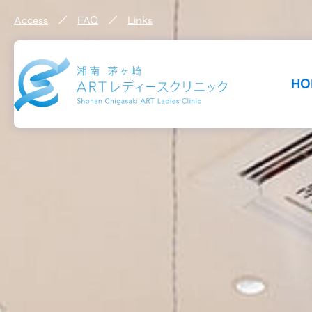
Access
／
FAQ
／
Links
HO