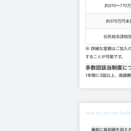
約370〜770
約370万円未
住民税非課税
※ 詳細な金額はご加入
することが可能です。
多数回該当制度に
1年間に3回以上、高額
How to Use the Syst
事前に負担額を抑え