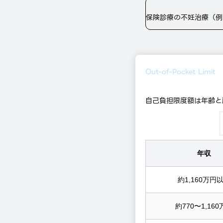
保険診療の不妊治療（例
Out-of-Pocket Limit
自己負担限度額は年齢と
年収
約1,160万円
約770〜1,16